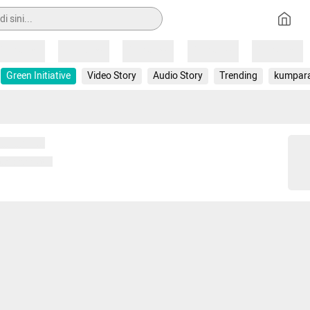
Loading
Loading
Loading
Loading
Loading
Green Initiative
Video Story
Audio Story
Trending
kumpar
 memuat...
ng memuat...