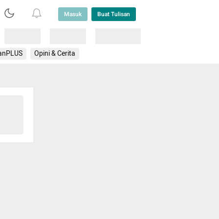
Masuk
Buat Tulisan
Loading
Loading
Lainnya
anPLUS
Opini & Cerita