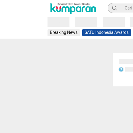
Pencarian
Loading
Loading
Loading
Breaking News
SATU Indonesia Awards
Sedang
Seda
S