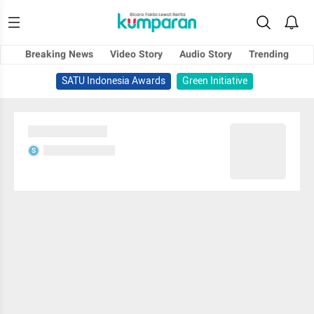
Breaking News
Video Story
Audio Story
Trending
SATU Indonesia Awards
Green Initiative
Sedang memuat...
Sedang memuat...
S