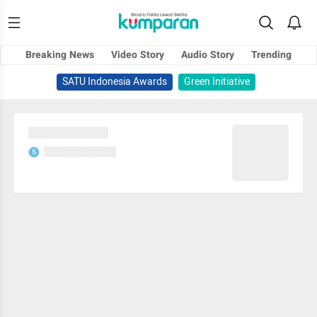
Breaking News
Video Story
Audio Story
Trending
SATU Indonesia Awards
Green Initiative
Sedang memuat...
Sedang memuat...
S