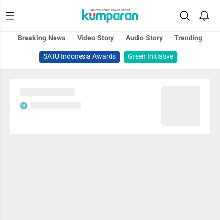
Breaking News
Video Story
Audio Story
Trending
SATU Indonesia Awards
Green Initiative
Sedang memuat...
Sedang memuat...
S