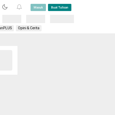
Masuk
Buat Tulisan
Loading
Loading
Lainnya
anPLUS
Opini & Cerita