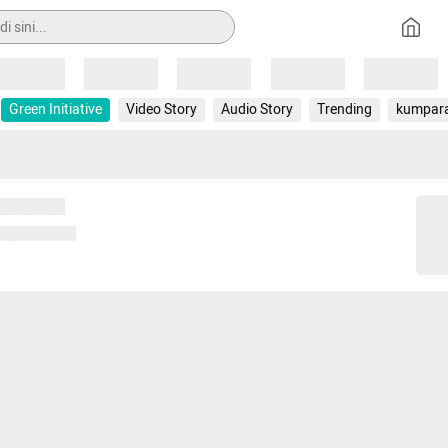
Loading
Loading
Loading
Loading
Loading
Green Initiative
Video Story
Audio Story
Trending
kumpar
 memuat...
ng memuat...