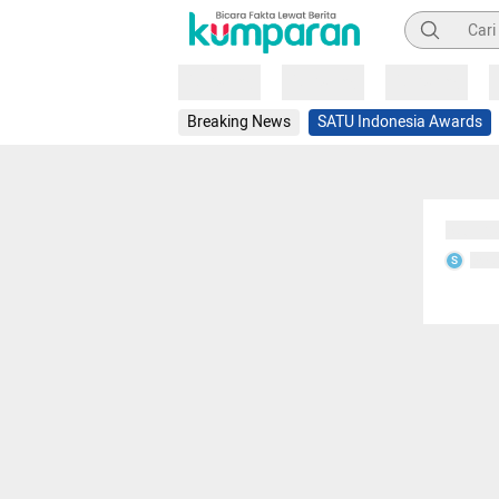
Pencarian
Loading
Loading
Loading
Breaking News
SATU Indonesia Awards
Sedang
Seda
S