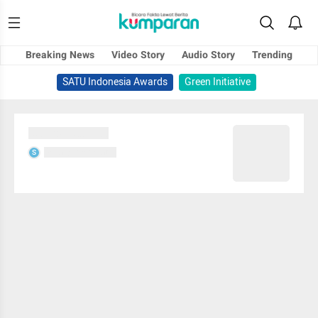
Breaking News
Video Story
Audio Story
Trending
SATU Indonesia Awards
Green Initiative
Sedang memuat...
Sedang memuat...
S