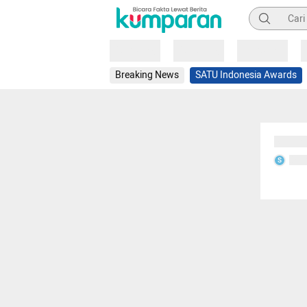
Pencarian
Loading
Loading
Loading
Breaking News
SATU Indonesia Awards
Sedang
Seda
S