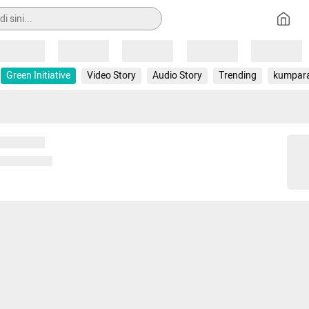
Loading
Loading
Loading
Loading
Loading
Green Initiative
Video Story
Audio Story
Trending
kumpar
 memuat...
ng memuat...