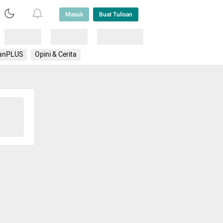
Masuk
Buat Tulisan
Loading
Loading
Lainnya
anPLUS
Opini & Cerita