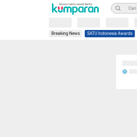
Pencarian
Loading
Loading
Loading
Breaking News
SATU Indonesia Awards
Sedang
Seda
S