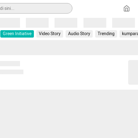
Loading
Loading
Loading
Loading
Loading
Green Initiative
Video Story
Audio Story
Trending
kumpar
 memuat...
ng memuat...