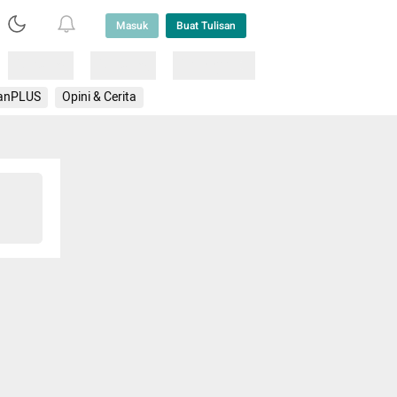
Masuk
Buat Tulisan
Loading
Loading
Lainnya
anPLUS
Opini & Cerita