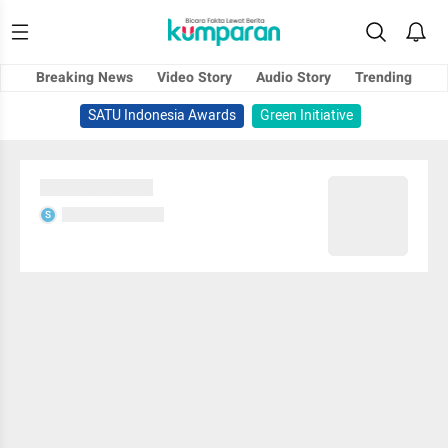
Breaking News
Video Story
Audio Story
Trending
SATU Indonesia Awards
Green Initiative
Sedang memuat...
Sedang memuat...
S