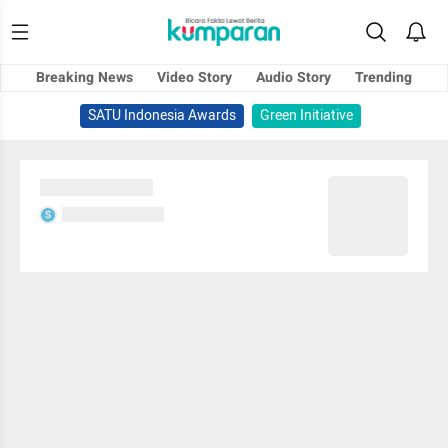
Breaking News
Video Story
Audio Story
Trending
SATU Indonesia Awards
Green Initiative
Sedang memuat...
Sedang memuat...
S