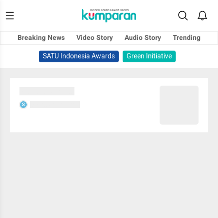
Breaking News
Video Story
Audio Story
Trending
SATU Indonesia Awards
Green Initiative
Sedang memuat...
Sedang memuat...
S