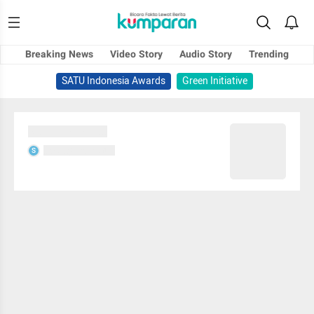
Breaking News
Video Story
Audio Story
Trending
SATU Indonesia Awards
Green Initiative
Sedang memuat...
Sedang memuat...
S