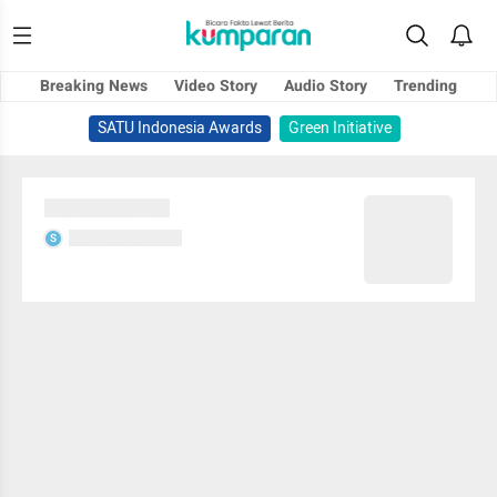
Breaking News
Video Story
Audio Story
Trending
SATU Indonesia Awards
Green Initiative
Sedang memuat...
Sedang memuat...
S