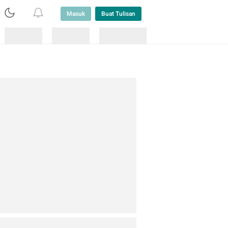
Masuk
Buat Tulisan
Loading
Loading
Lainnya