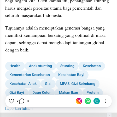
bagi negara kita. Oleh karena itu, penanganan stunting 
harus menjadi prioritas utama bagi pemerintah dan 
seluruh masyarakat Indonesia. 
Tujuannya adalah menciptakan generasi bangsa yang 
memiliki kemampuan bersaing yang optimal di masa 
depan, sehingga dapat menghadapi tantangan global 
dengan baik.
Health
Anak stunting
Stunting
Kesehatan
Kementerian Kesehatan
Kesehatan Bayi
Kesehatan Anak
Gizi
MPASI Gizi Seimbang
Gizi Bayi
Daun Kelor
Makan Ikan
Protein
2
3
Pemerintah
Laporkan tulisan
Tim Editor