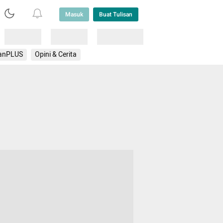
Masuk
Buat Tulisan
Loading
Loading
Lainnya
anPLUS
Opini & Cerita