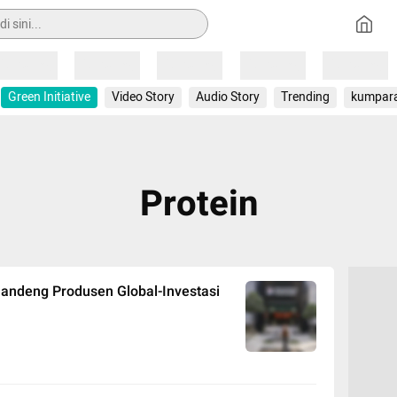
Loading
Loading
Loading
Loading
Loading
Green Initiative
Video Story
Audio Story
Trending
kumpar
Protein
Gandeng Produsen Global-Investasi