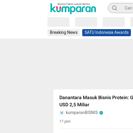
Pencarian
Loading
Loading
Loading
Breaking News
SATU Indonesia Awards
Danantara Masuk Bisnis Protein: 
USD 2,5 Miliar
kumparanBISNIS
17 jam