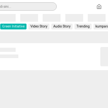
Loading
Loading
Loading
Loading
Loading
Green Initiative
Video Story
Audio Story
Trending
kumpar
 memuat...
ng memuat...