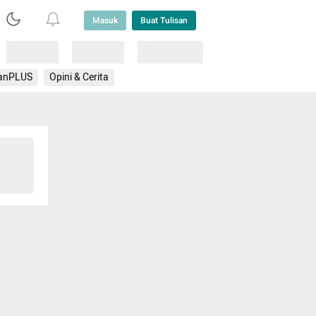
Masuk
Buat Tulisan
Loading
Loading
Lainnya
anPLUS
Opini & Cerita