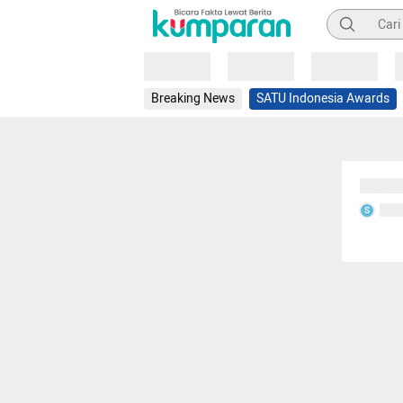
Pencarian
Loading
Loading
Loading
Breaking News
SATU Indonesia Awards
Sedang
Seda
S