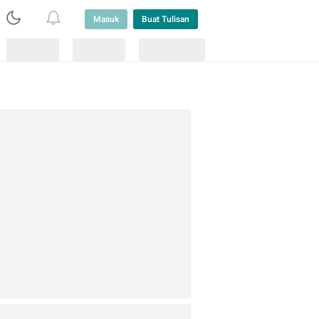
Masuk
Buat Tulisan
Loading
Loading
Lainnya