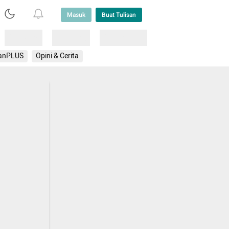
Masuk
Buat Tulisan
Loading
Loading
Lainnya
anPLUS
Opini & Cerita