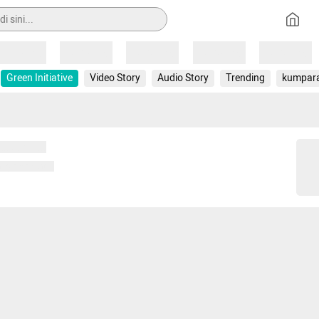
Loading
Loading
Loading
Loading
Loading
Green Initiative
Video Story
Audio Story
Trending
kumpar
 memuat...
ng memuat...