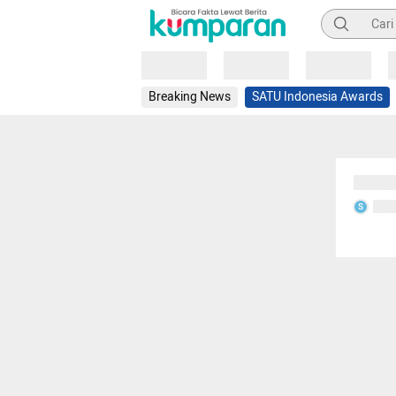
Pencarian
Loading
Loading
Loading
Breaking News
SATU Indonesia Awards
Sedang
Seda
S