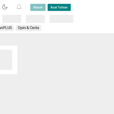
Masuk
Buat Tulisan
Loading
Loading
Lainnya
anPLUS
Opini & Cerita