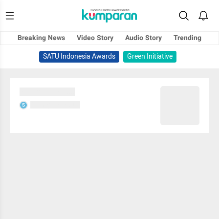
Breaking News
Video Story
Audio Story
Trending
SATU Indonesia Awards
Green Initiative
Sedang memuat...
Sedang memuat...
S