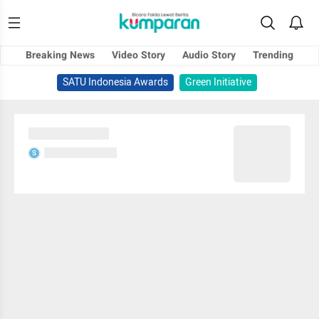
Breaking News
Video Story
Audio Story
Trending
SATU Indonesia Awards
Green Initiative
Sedang memuat...
Sedang memuat...
S