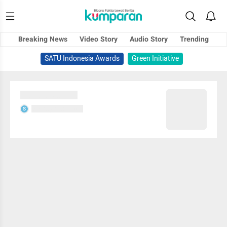
Breaking News
Video Story
Audio Story
Trending
SATU Indonesia Awards
Green Initiative
Sedang memuat...
Sedang memuat...
S