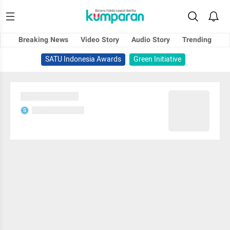
Breaking News
Video Story
Audio Story
Trending
SATU Indonesia Awards
Green Initiative
Sedang memuat...
Sedang memuat...
S