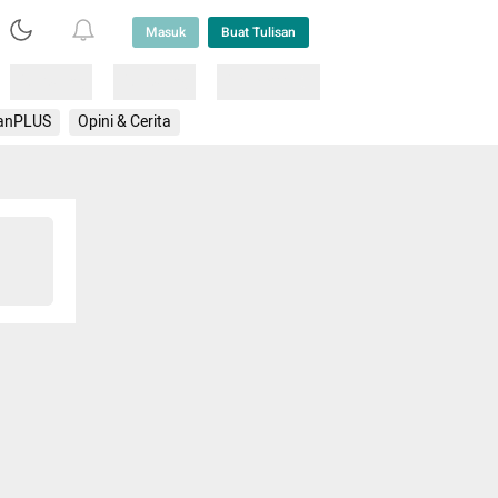
Masuk
Buat Tulisan
Loading
Loading
Lainnya
anPLUS
Opini & Cerita