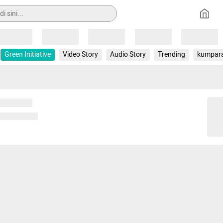
Loading
Loading
Loading
Loading
Loading
Green Initiative
Video Story
Audio Story
Trending
kumpar
 memuat...
ng memuat...