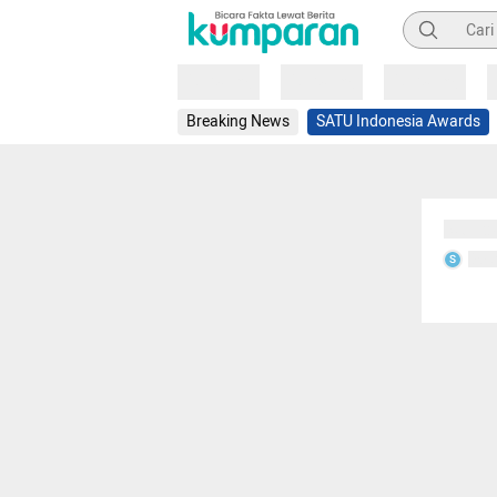
Pencarian
Loading
Loading
Loading
Breaking News
SATU Indonesia Awards
Sedang
Seda
S