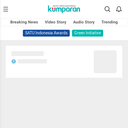
Breaking News
Video Story
Audio Story
Trending
SATU Indonesia Awards
Green Initiative
Sedang memuat...
Sedang memuat...
S