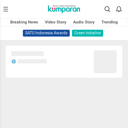
Breaking News
Video Story
Audio Story
Trending
SATU Indonesia Awards
Green Initiative
Sedang memuat...
Sedang memuat...
S