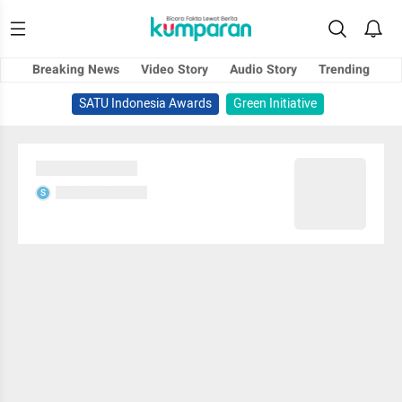
Breaking News
Video Story
Audio Story
Trending
SATU Indonesia Awards
Green Initiative
Sedang memuat...
Sedang memuat...
S