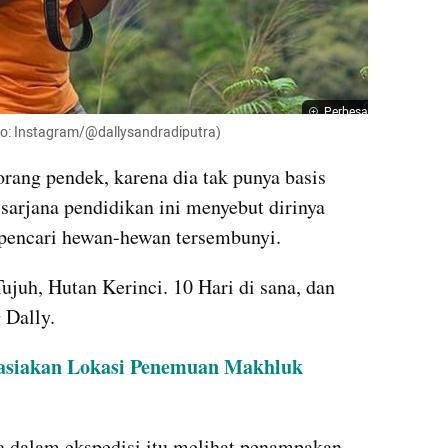
Perbesar
to: Instagram/@dallysandradiputra)
orang pendek, karena dia tak punya basis 
sarjana pendidikan ini menyebut dirinya 
 pencari hewan-hewan tersembunyi.
juh, Hutan Kerinci. 10 Hari di sana, dan 
 Dally.
asiakan Lokasi Penemuan Makhluk 
a dalam ekspedisi itu melihat penampakan 