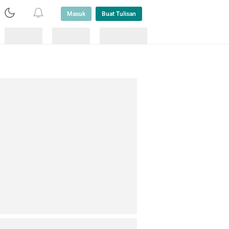
Masuk
Buat Tulisan
Loading
Loading
Lainnya