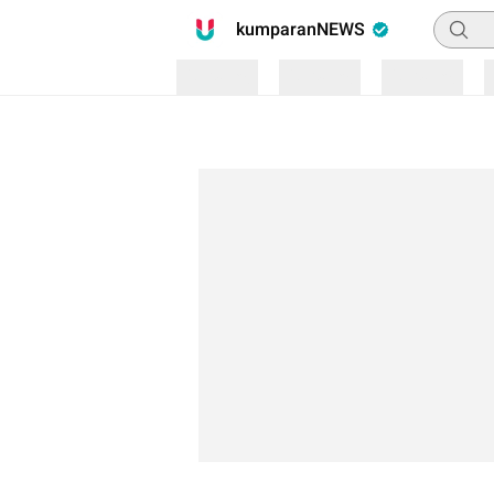
Pencari
kumparanNEWS
Loading
Loading
Loading