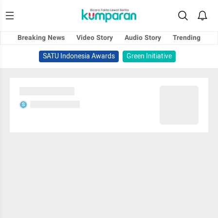
Breaking News
Video Story
Audio Story
Trending
SATU Indonesia Awards
Green Initiative
Sedang memuat...
Sedang memuat...
S