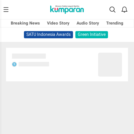
Breaking News
Video Story
Audio Story
Trending
SATU Indonesia Awards
Green Initiative
Sedang memuat...
Sedang memuat...
S