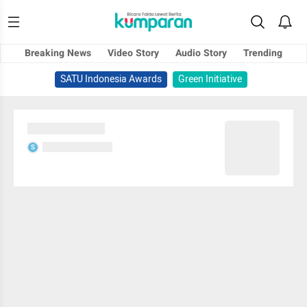
Breaking News
Video Story
Audio Story
Trending
SATU Indonesia Awards
Green Initiative
Sedang memuat...
Sedang memuat...
S