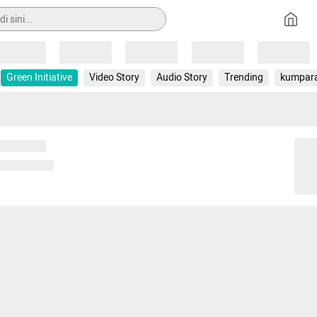
Loading
Loading
Loading
Loading
Loading
Green Initiative
Video Story
Audio Story
Trending
kumpar
 memuat...
ng memuat...