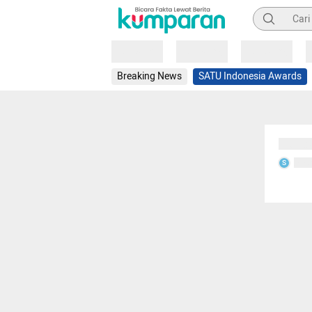
Pencarian
Loading
Loading
Loading
Breaking News
SATU Indonesia Awards
Sedang
Seda
S