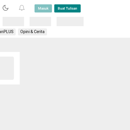
Masuk
Buat Tulisan
Loading
Loading
Lainnya
anPLUS
Opini & Cerita