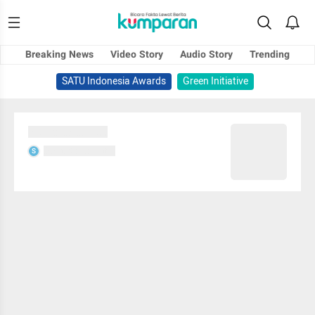
Breaking News
Video Story
Audio Story
Trending
SATU Indonesia Awards
Green Initiative
Sedang memuat...
Sedang memuat...
S