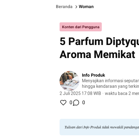
Beranda
Woman
Konten dari Pengguna
5 Parfum Diptyq
Aroma Memikat
Info Produk
Menyajikan informasi seputa
hingga kendaraan yang terkini
terlengkap.
2 Juli 2025 17:08 WIB
·
waktu baca 2 men
0
0
Tulisan dari Info Produk tidak mewakili pandang