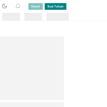
Masuk
Buat Tulisan
Loading
Loading
Lainnya