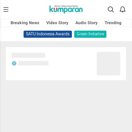
Breaking News
Video Story
Audio Story
Trending
SATU Indonesia Awards
Green Initiative
Sedang memuat...
Sedang memuat...
S