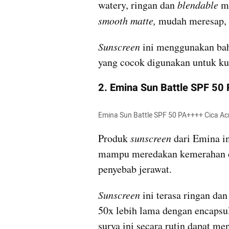
watery, ringan dan 
blendable
 m
smooth matte, 
mudah meresap, 
Sunscreen
 ini menggunakan baha
yang cocok digunakan untuk kul
2. Emina Sun Battle SPF 50 
Emina Sun Battle SPF 50 PA++++ Cica A
Produk
 sunscreen
 dari Emina i
mampu meredakan kemerahan da
penyebab jerawat. 
Sunscreen
 ini terasa ringan 
50x lebih lama dengan encapsul
surya ini secara rutin dapat m