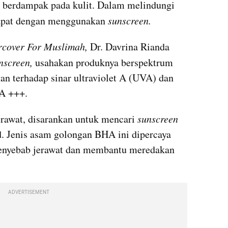
at berdampak pada kulit. Dalam melindungi 
 dapat dengan menggunakan 
sunscreen.
rcover For Muslimah,
 Dr. Davrina Rianda 
nscreen,
 usahakan produknya berspektrum 
n terhadap sinar ultraviolet A (UVA) dan 
PA +++.
rawat, disarankan untuk mencari 
sunscreen 
. Jenis asam golongan BHA ini dipercaya 
enyebab jerawat dan membantu meredakan
ADVERTISEMENT