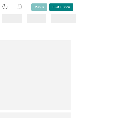
Masuk
Buat Tulisan
Loading
Loading
Lainnya