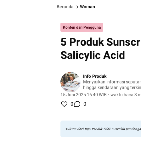
Beranda
Woman
Konten dari Pengguna
5 Produk Sunsc
Salicylic Acid
Info Produk
Menyajikan informasi seputa
hingga kendaraan yang terkini
terlengkap.
15 Juni 2025 16:40 WIB
·
waktu baca 3 m
0
0
Tulisan dari Info Produk tidak mewakili pandang