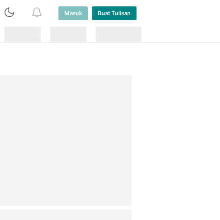
Masuk
Buat Tulisan
Loading
Loading
Lainnya