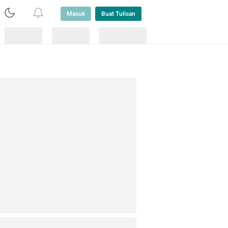
Masuk
Buat Tulisan
Loading
Loading
Lainnya