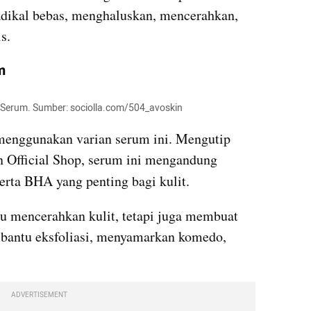
radikal bebas, menghaluskan, mencerahkan, 
s.
m
g Serum. Sumber: sociolla.com/504_avoskin
menggunakan varian serum ini. Mengutip 
dari akun Shopee resmi Avoskin Official Shop, serum ini mengandung 
rta BHA yang penting bagi kulit.
mencerahkan kulit, tetapi juga membuat 
mbantu eksfoliasi, menyamarkan komedo, 
ADVERTISEMENT