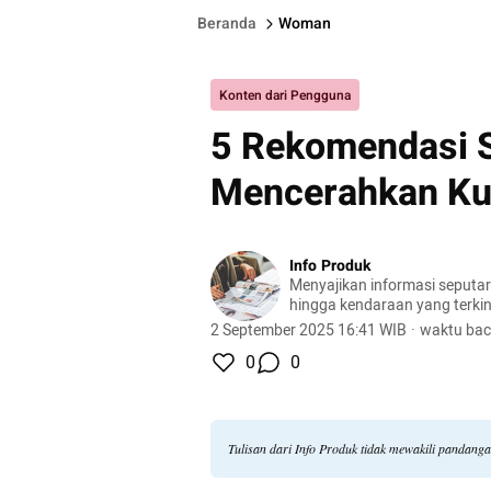
Beranda
Woman
Konten dari Pengguna
5 Rekomendasi 
Mencerahkan Kul
Info Produk
Menyajikan informasi seputa
hingga kendaraan yang terkini
terlengkap.
2 September 2025 16:41 WIB
·
waktu bac
0
0
Tulisan dari Info Produk tidak mewakili pandang