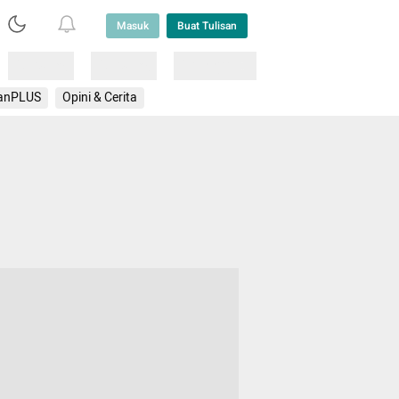
Masuk
Buat Tulisan
Loading
Loading
Lainnya
anPLUS
Opini & Cerita