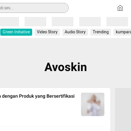
Loading
Loading
Loading
Loading
Loading
Green Initiative
Video Story
Audio Story
Trending
kumpar
Avoskin
dengan Produk yang Bersertifikasi