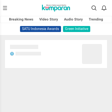
Breaking News
Video Story
Audio Story
Trending
SATU Indonesia Awards
Green Initiative
Sedang memuat...
Sedang memuat...
S