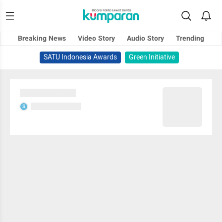
Breaking News
Video Story
Audio Story
Trending
SATU Indonesia Awards
Green Initiative
Sedang memuat...
Sedang memuat...
S