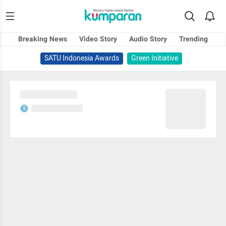
Breaking News
Video Story
Audio Story
Trending
SATU Indonesia Awards
Green Initiative
Sedang memuat...
Sedang memuat...
S