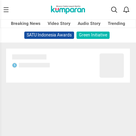
Breaking News
Video Story
Audio Story
Trending
SATU Indonesia Awards
Green Initiative
Sedang memuat...
Sedang memuat...
S