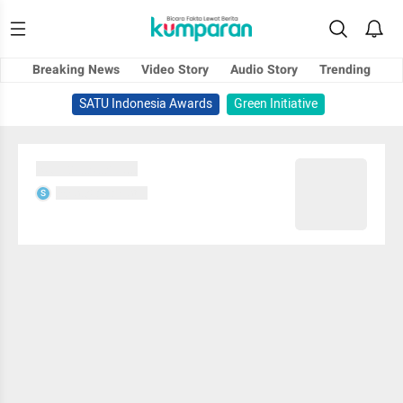
Breaking News
Video Story
Audio Story
Trending
SATU Indonesia Awards
Green Initiative
Sedang memuat...
Sedang memuat...
S