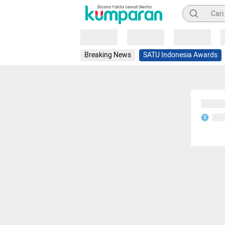
Pencarian
Loading
Loading
Loading
Breaking News
SATU Indonesia Awards
Sedang
Seda
S