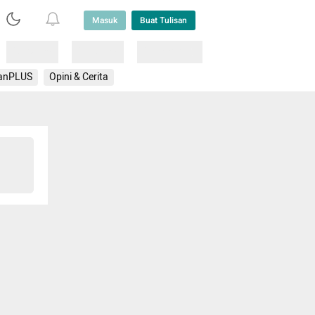
Masuk
Buat Tulisan
Loading
Loading
Lainnya
anPLUS
Opini & Cerita