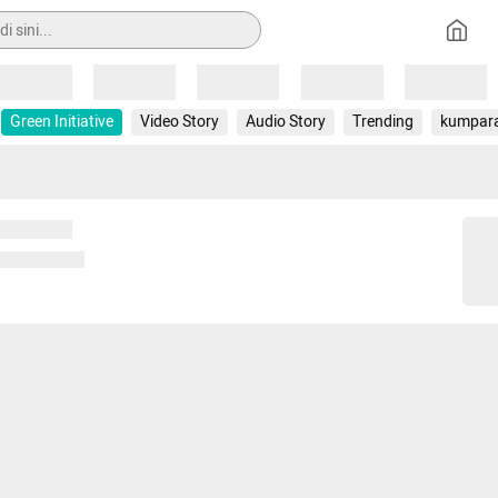
Loading
Loading
Loading
Loading
Loading
Green Initiative
Video Story
Audio Story
Trending
kumpar
 memuat...
ng memuat...