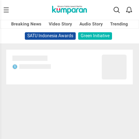
Breaking News
Video Story
Audio Story
Trending
SATU Indonesia Awards
Green Initiative
Sedang memuat...
Sedang memuat...
S