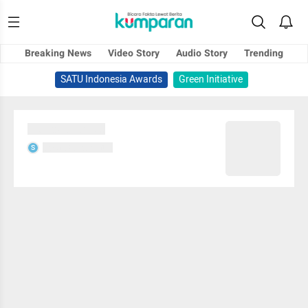
Breaking News
Video Story
Audio Story
Trending
SATU Indonesia Awards
Green Initiative
Sedang memuat...
Sedang memuat...
S