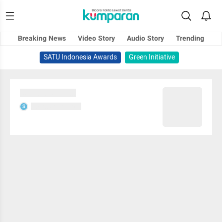
Breaking News
Video Story
Audio Story
Trending
SATU Indonesia Awards
Green Initiative
Sedang memuat...
Sedang memuat...
S