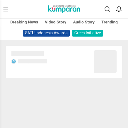
Breaking News
Video Story
Audio Story
Trending
SATU Indonesia Awards
Green Initiative
Sedang memuat...
Sedang memuat...
S